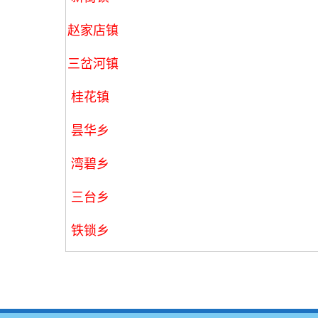
赵家店镇
三岔河镇
桂花镇
昙华乡
湾碧乡
三台乡
铁锁乡