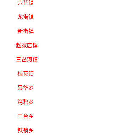
六苴镇
龙街镇
新街镇
赵家店镇
三岔河镇
桂花镇
昙华乡
湾碧乡
三台乡
铁锁乡