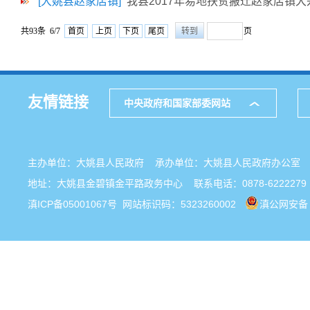
[大姚县赵家店镇]
我县2017年易地扶贫搬迁赵家店镇
共93条 6/7
首页
上页
下页
尾页
页
友情链接
中央政府和国家部委网站
主办单位：大姚县人民政府 承办单位：大姚县人民政府办公
地址：大姚县金碧镇金平路政务中心 联系电话：0878-6222279
滇ICP备05001067号
网站标识码：5323260002
滇公网安备 5