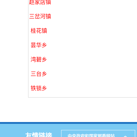
赵家店镇
三岔河镇
桂花镇
昙华乡
湾碧乡
三台乡
铁锁乡
友情链接
中央政府和国家部委网站