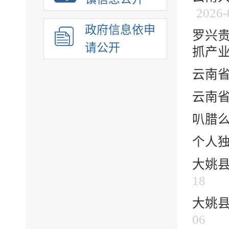
2026-
政府信息依申
罗兴
请公开
抓产业项
云南
云南
叭腊
个人
大姚县
18
大姚
06