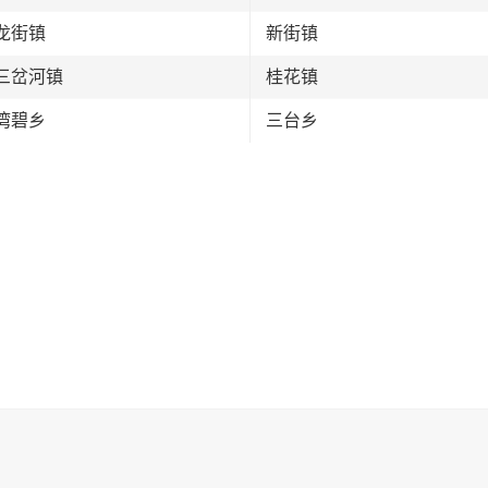
龙街镇
新街镇
三岔河镇
桂花镇
湾碧乡
三台乡