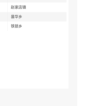
赵家店镇
昙华乡
铁锁乡