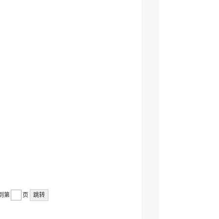
到第
页
跳转